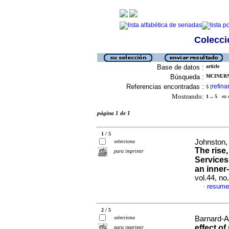
Colecció
Base de datos :
article
Búsqueda :
MCINERNE
Referencias encontradas :
refina
5
[
Mostrando:
1 .. 5
en el
página 1 de 1
1 / 5
Johnston,
selecciona
The rise,
para imprimir
Services:
an inner
vol.44, no
resume
·
2 / 5
selecciona
Barnard-As
effect of
para imprimir