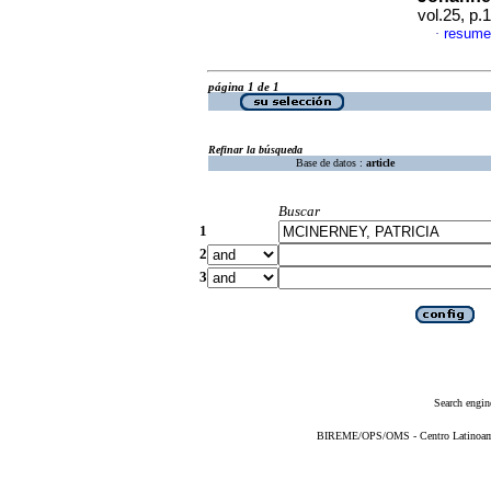
vol.25, p
resume
·
página 1 de 1
Refinar la búsqueda
Base de datos :
article
Buscar
1
2
3
Search engin
BIREME/OPS/OMS - Centro Latinoameri