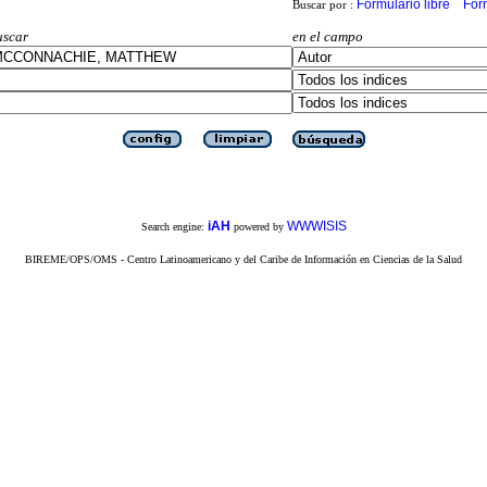
Formulario libre
For
Buscar por :
uscar
en el campo
iAH
WWWISIS
Search engine:
powered by
BIREME/OPS/OMS - Centro Latinoamericano y del Caribe de Información en Ciencias de la Salud