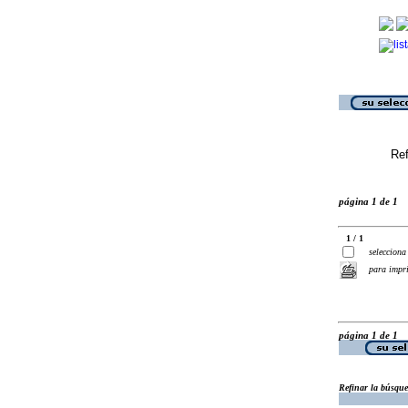
Ref
página 1 de 1
1 / 1
selecciona
para impr
página 1 de 1
Refinar la búsqu