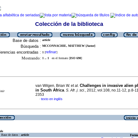
Colección de la biblioteca
Base de datos :
article
Búsqueda :
MCCONNACHIE, MATTHEW [Autor]
erencias encontradas :
refinar
1
[
]
Mostrando:
1 .. 1
en el formato [
ISO 690
]
Challenges in invasive alien p
van Wilgen, Brian W. et al.
in South Africa
.
S. Afr. j. sci.
, 2012, vol.108, no.11-12, p.8-
imir
2353
texto en inglés
·
eda
Base de datos :
article
Formu