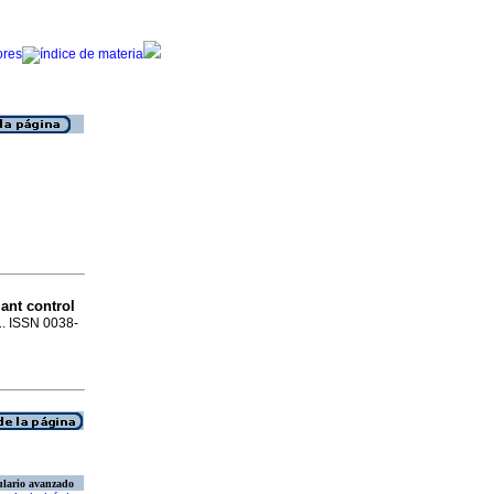
lant control
11. ISSN 0038-
lario avanzado