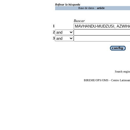
Refinar la búsqueda
Base de datos :
article
Buscar
1
2
3
Search engin
BIREME/OPS/OMS - Centro Latinoameri