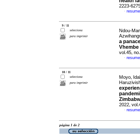
health fac
2223-627
resume
·
9 / 11
Ndou-Mam
selecciona
Azwihang
para imprimir
a panace
Vhembe d
vol.45, no
resume
·
10 / 11
Moyo, Ida
selecciona
Haruzivis
para imprimir
experien
pandemic
Zimbabw
2022, vol.
resume
·
página 1 de 2