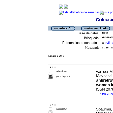
Colecció
Base de datos :
article
Búsqueda :
MAVHAND
Referencias encontradas :
refina
11
[
Mostrando:
1 .. 10
en 
página 1 de 2
1 / 11
van der M
selecciona
Mavhandu
para imprimir
antiretr
women in
ISSN 207
resume
·
2 / 11
Spaumer, 
selecciona