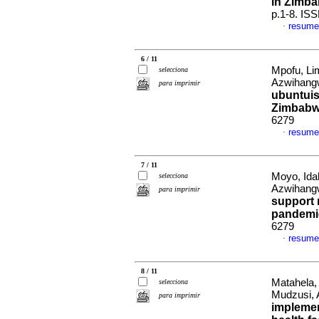
in Zimb
p.1-8. IS
resume
·
6 / 11
Mpofu, Li
selecciona
Azwihang
para imprimir
ubuntuis
Zimbab
6279
resume
·
7 / 11
Moyo, Ida
selecciona
Azwihang
para imprimir
support 
pandemi
6279
resume
·
8 / 11
Matahela,
selecciona
Mudzusi, 
para imprimir
implemen