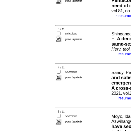
Pentecos
para imprimir
need of 
vol.81, no
resume
·
3 / 11
Shingang
selecciona
A deco
H.
para imprimir
same-sex
Herv. teol.
resume
·
4 / 11
selecciona
Sandy, Pet
and satis
para imprimir
emergenc
A cross-
2021, vol
resume
·
5 / 11
Moyo, Ida
selecciona
Azwihang
para imprimir
have sex