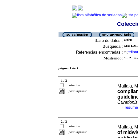
Colecció
Base de datos :
article
Búsqueda :
MATLALA
Referencias encontradas :
refina
2
[
Mostrando:
1 .. 2
en el
página 1 de 1
1 / 2
selecciona
Matlala, 
complian
para imprimir
guidelin
Curationis
resume
·
2 / 2
selecciona
Matlala, 
of midwiv
para imprimir
public ho