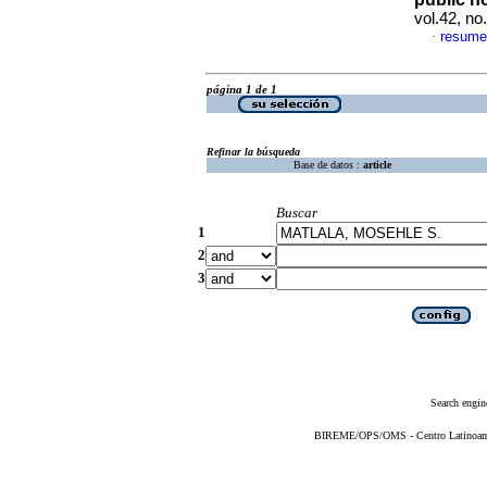
vol.42, no
resume
·
página 1 de 1
Refinar la búsqueda
Base de datos :
article
Buscar
1
2
3
Search engin
BIREME/OPS/OMS - Centro Latinoameri