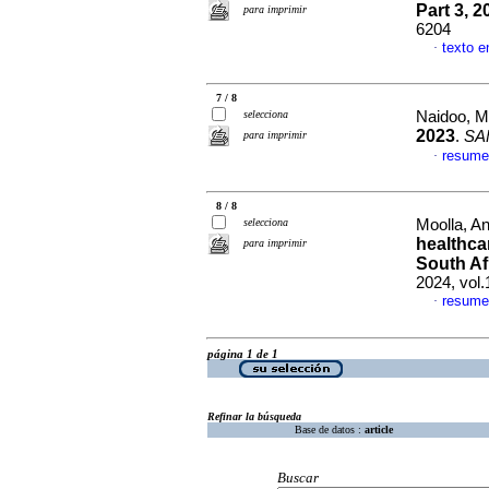
Part 3, 2
para imprimir
6204
texto e
·
7 / 8
selecciona
Naidoo, M
2023
.
SA
para imprimir
resume
·
8 / 8
selecciona
Moolla, An
healthca
para imprimir
South Af
2024, vol.
resume
·
página 1 de 1
Refinar la búsqueda
Base de datos :
article
Buscar