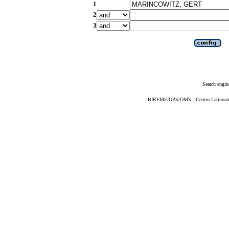
1
2
3
Search engin
BIREME/OPS/OMS - Centro Latinoameri