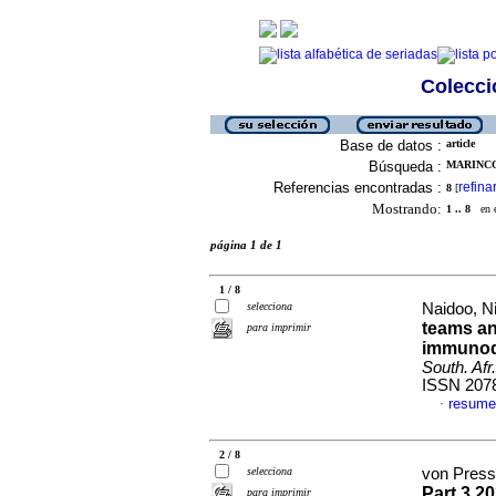
Colecció
Base de datos :
article
Búsqueda :
MARINCO
Referencias encontradas :
refina
8
[
Mostrando:
1 .. 8
en el
página 1 de 1
1 / 8
selecciona
Naidoo, Ni
teams an
para imprimir
immunode
South. Afr
ISSN 207
resume
·
2 / 8
selecciona
von Presse
Part 3 2
para imprimir