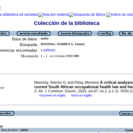
Colección de la biblioteca
Base de datos :
article
Búsqueda :
MANNING, WARREN G. [Autor]
erencias encontradas :
refinar
1
[
]
Mostrando:
1 .. 1
en el formato [
ISO 690
]
A critical analysis
Manning, Warren G. and Pillay, Mershen
current South African occupational health law and he
imir
S. Afr. J. Commun. Disord.
, 2020, vol.67, no.2, p.1-11. ISSN 
resumen en inglés
texto en inglés
·
·
eda
Base de datos :
article
Formu