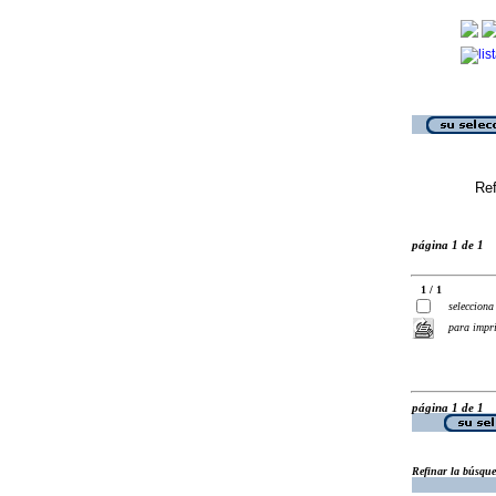
Ref
página 1 de 1
1 / 1
selecciona
para impr
página 1 de 1
Refinar la búsqu