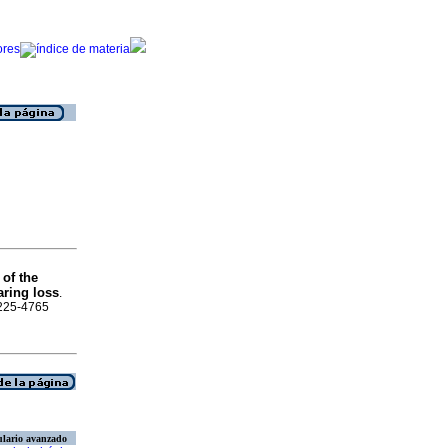
 of the
aring loss
.
2225-4765
lario avanzado