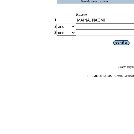
Base de datos :
article
Buscar
1
2
3
Search engin
BIREME/OPS/OMS - Centro Latinoameri