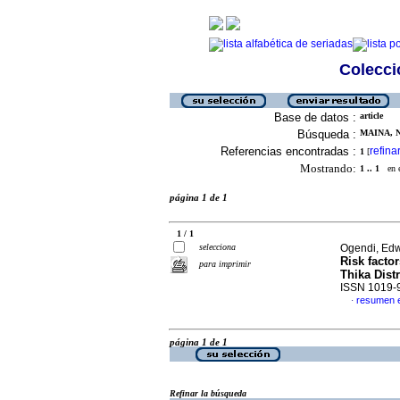
Colecció
Base de datos :
article
Búsqueda :
MAINA, N
Referencias encontradas :
refina
1
[
Mostrando:
1 .. 1
en el
página 1 de 1
1 / 1
selecciona
Ogendi, Edw
Risk facto
para imprimir
Thika Dist
ISSN 1019-
resumen e
·
página 1 de 1
Refinar la búsqueda