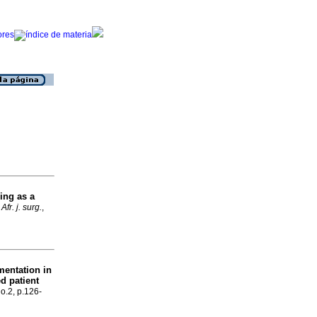
ing as a
 Afr. j. surg.
,
mentation in
d patient
no.2, p.126-