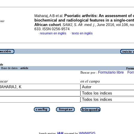
Psoriatic arthritis: An assessment of c
Maharaj, A B et al.
biochemical and radiological features in a single-cen
imir
African cohort
.
SAMJ, S. Afr. med. j.
, June 2016, vol.106, no
633. ISSN 0256-9574
resumen en inglés
texto en inglés
·
·
eda
Base de datos :
article
Formu
Formulario libre
For
Buscar por :
uscar
en el campo
iAH
WWWISIS
Search engine:
powered by