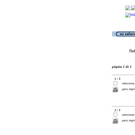
Ref
página 1 de 1
1 / 3
selecciona
para impr
2 / 3
selecciona
para impr