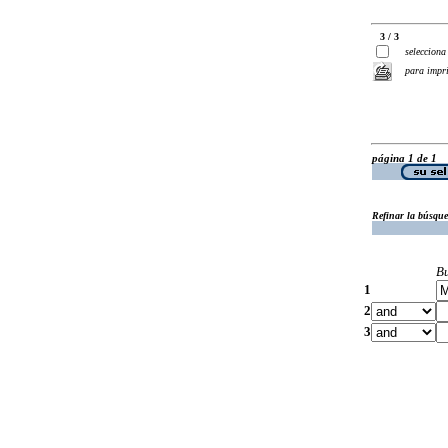
3 / 3
selecciona
para impr
página 1 de 1
Refinar la búsqu
B
1
2
3