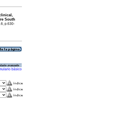
linical,
tre South
.6, p.630-
lario avanzado
mulario básico