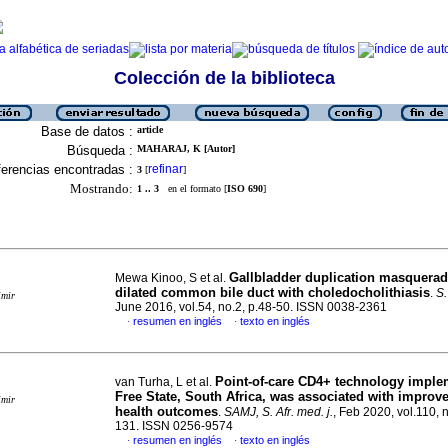
Colección de la biblioteca
Base de datos :
article
Búsqueda :
MAHARAJ, K [Autor]
erencias encontradas :
refinar
3
[
]
Mostrando:
1 .. 3
en el formato [
ISO 690
]
Gallbladder duplication masquerad
Mewa Kinoo, S et al.
dilated common bile duct with choledocholithiasis
.
S.
imir
June 2016, vol.54, no.2, p.48-50. ISSN 0038-2361
resumen en inglés
texto en inglés
·
·
Point-of-care CD4+ technology imple
van Turha, L et al.
Free State, South Africa, was associated with improve
imir
health outcomes
.
SAMJ, S. Afr. med. j.
, Feb 2020, vol.110, 
131. ISSN 0256-9574
resumen en inglés
texto en inglés
·
·