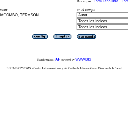
Formulario libre
For
Buscar por :
uscar
en el campo
iAH
WWWISIS
Search engine:
powered by
BIREME/OPS/OMS - Centro Latinoamericano y del Caribe de Información en Ciencias de la Salud