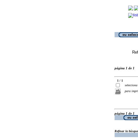
Ref
página 1 de 1
1 / 1
selecciona
para impr
página 1 de 1
Refinar la búsqu