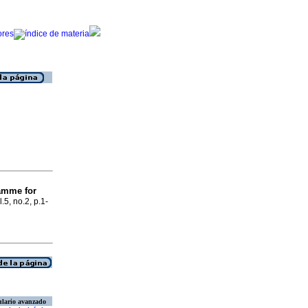
ramme for
l.5, no.2, p.1-
lario avanzado