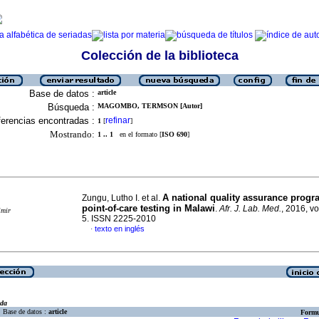
Colección de la biblioteca
Base de datos :
article
Búsqueda :
MAGOMBO, TERMSON [Autor]
erencias encontradas :
refinar
1
[
]
Mostrando:
1 .. 1
en el formato [
ISO 690
]
A national quality assurance prog
Zungu, Lutho I. et al.
point-of-care testing in Malawi
.
Afr. J. Lab. Med.
, 2016, vo
imir
5. ISSN 2225-2010
texto en inglés
·
eda
Base de datos :
article
Formu