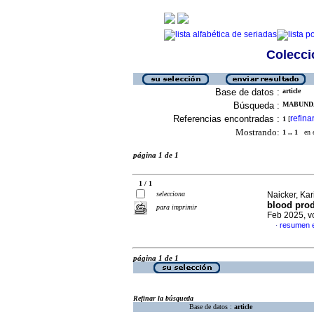
Colecció
Base de datos :
article
Búsqueda :
MABUNDA
Referencias encontradas :
refina
1
[
Mostrando:
1 .. 1
en el
página 1 de 1
1 / 1
selecciona
Naicker, Kar
blood prod
para imprimir
Feb 2025, v
resumen e
·
página 1 de 1
Refinar la búsqueda
Base de datos :
article