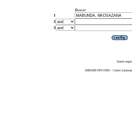
Buscar
1
2
3
Search engin
BIREME/OPS/OMS - Centro Latinoameri