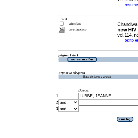
resume
·
3 / 3
selecciona
Chandiwa
new HIV
para imprimir
vol.114, n
texto e
·
página 1 de 1
Refinar la búsqueda
Base de datos :
article
Buscar
1
2
3