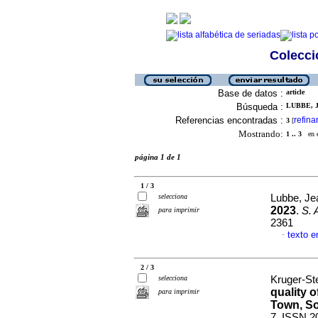
Colecció
Base de datos :
article
Búsqueda :
LUBBE, J
Referencias encontradas :
refina
3
[
Mostrando:
1 .. 3
en el
página 1 de 1
1 / 3
selecciona
Lubbe, Je
2023
.
S. A
para imprimir
2361
texto e
·
2 / 3
selecciona
Kruger-St
quality o
para imprimir
Town, So
7. ISSN 2