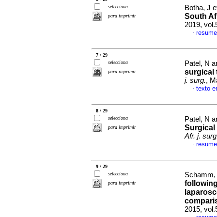
selecciona
Botha, J e
South Af
para imprimir
2019, vol.
resume
·
7 / 29
selecciona
Patel, N 
surgical
para imprimir
j. surg.
, M
texto e
·
8 / 29
selecciona
Patel, N 
Surgical
para imprimir
Afr. j. surg
resume
·
9 / 29
selecciona
Schamm, 
followin
para imprimir
laparosc
comparis
2015, vol.