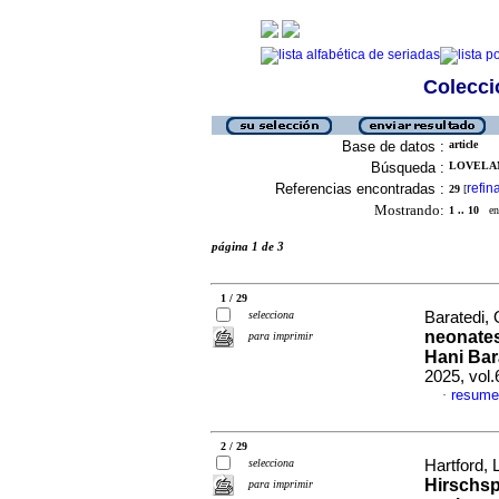
Colecció
Base de datos :
article
Búsqueda :
LOVELAND
Referencias encontradas :
refin
29
[
Mostrando:
1 .. 10
en 
página 1 de 3
1 / 29
selecciona
Baratedi, 
neonates 
para imprimir
Hani Ba
2025, vol
resume
·
2 / 29
selecciona
Hartford, L
Hirschsp
para imprimir