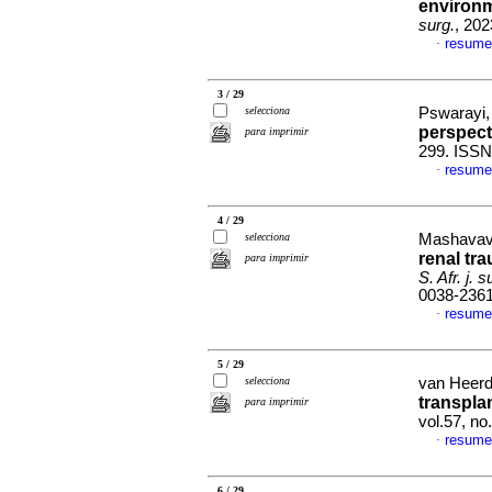
environm
surg.
, 202
resume
·
3 / 29
selecciona
Pswarayi, 
perspect
para imprimir
299. ISSN
resume
·
4 / 29
selecciona
Mashavave
renal tr
para imprimir
S. Afr. j. s
0038-236
resume
·
5 / 29
selecciona
van Heerd
transplan
para imprimir
vol.57, n
resume
·
6 / 29