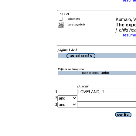
resume
·
10 / 29
selecciona
Kumalo, V 
The expe
para imprimir
j. child he
resume
·
página 1 de 3
Refinar la búsqueda
Base de datos :
article
Buscar
1
2
3