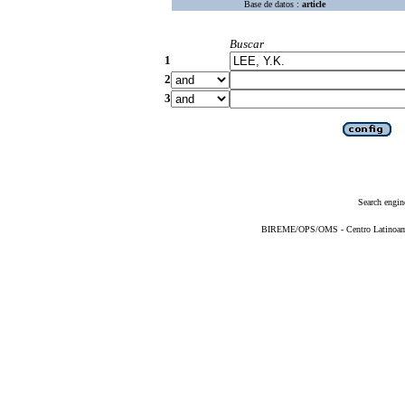
Base de datos :
article
Buscar
1
2
3
Search engin
BIREME/OPS/OMS - Centro Latinoameri