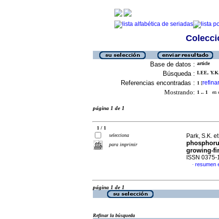
Colecció
Base de datos :
article
Búsqueda :
LEE, Y.K.
Referencias encontradas :
refina
1
[
Mostrando:
1 .. 1
en el
página 1 de 1
1 / 1
selecciona
Park, S.K. et
phosphorus
para imprimir
growing-fi
ISSN 0375-
resumen e
·
página 1 de 1
Refinar la búsqueda