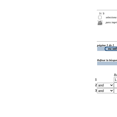
3 / 3
selecciona
para impr
página 1 de 1
Refinar la búsqu
B
1
2
3