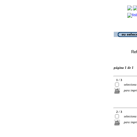
Ref
página 1 de 1
1 / 3
selecciona
para impr
2 / 3
selecciona
para impr