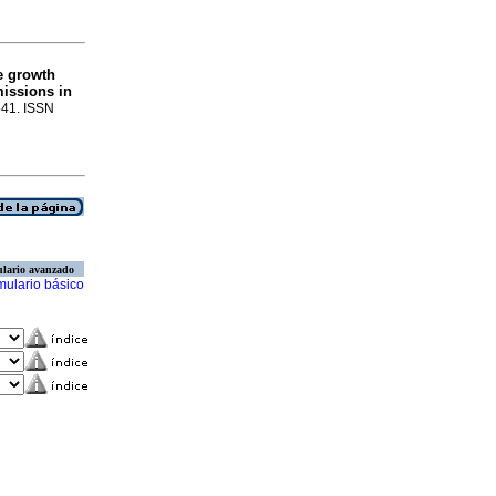
ce growth
issions in
-541. ISSN
lario avanzado
mulario básico