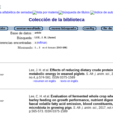
Colección de la biblioteca
Base de datos :
article
Búsqueda :
LEE, J. H. [Autor]
erencias encontradas :
refinar
3
[
]
Mostrando:
1 .. 3
en el formato [
ISO 690
]
Effects of reducing dietary crude protei
Lee, J. H. et al.
metabolic energy in weaned piglets
.
S. Afr. j. anim. sci.
, 
imir
no.4, p.574-581. ISSN 0375-1589
resumen en inglés
texto en inglés
·
·
Evaluation of fermented whole crop wh
Lee, C. H. et al.
barley feeding on growth performance, nutrient digesti
imir
faecal volatile fatty acid emission, blood constituents
microbiota in growing pigs
.
S. Afr. j. anim. sci.
, 2017, vol.
p.565-573. ISSN 0375-1589