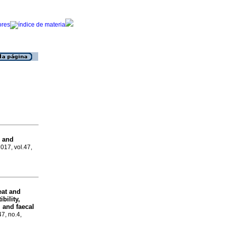
n and
2017, vol.47,
eat and
bility,
, and faecal
47, no.4,