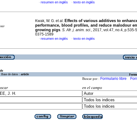
resumen en inglés
texto en inglés
·
·
Effects of various additives to enhan
Kwak, W. G. et al.
performance, blood profiles, and reduce malodour em
imir
growing pigs
.
S. Afr. j. anim. sci.
, 2017, vol.47, no.4, p.535
0375-1589
resumen en inglés
texto en inglés
·
·
eda
Base de datos :
article
Formu
Formulario libre
For
Buscar por :
uscar
en el campo