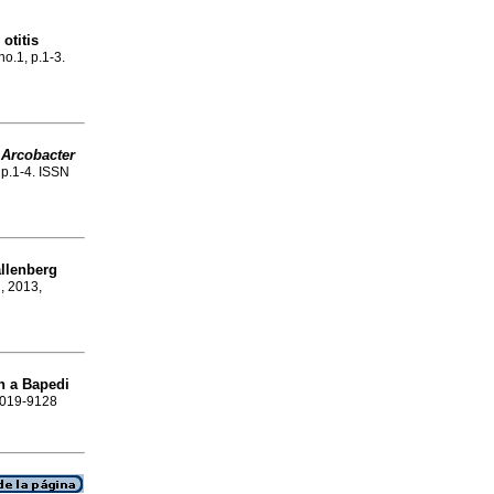
otitis
no.1, p.1-3.
h
Arcobacter
, p.1-4. ISSN
llenberg
.
, 2013,
n a Bapedi
 1019-9128