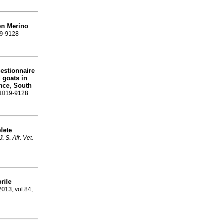
ton Merino
19-9128
estionnaire
 goats in
nce, South
N 1019-9128
lete
J. S. Afr. Vet.
rile
 2013, vol.84,