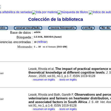
Colección de la biblioteca
Base de datos :
article
Búsqueda :
LEASK, RHODA [Autor]
erencias encontradas :
refinar
10
[
]
Mostrando:
1 .. 10
en el formato [
ISO 690
]
The impact of practical experience 
Leask, Rhoda et al.
theoretical knowledge at different cognitive levels
.
J. S
imir
Assoc.
, 2020, vol.91, no.1, p.1-7. ISSN 1019-9128
resumen en inglés
texto en inglés
·
·
Observations and perce
Leask, Rhoda and Bath, Gareth F.
veterinarians and farmers on heartwater distribution,
imir
and associated factors in South Africa
.
J. S. Afr. Vet. As
vol.91, no.1, p.1-8. ISSN 1019-9128
resumen en inglés
texto en inglés
·
·