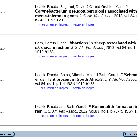
Leask, Rhoda, Blignaut, David J.C. and Grobler, Maria J.
Corynebacterium pseudotuberculosis associated with 
imir
media-interna in goats
.
J. S. Afr. Vet. Assoc.
, 2013, vol.84, 
ISSN 1019-9128
resumen en inglés
texto en inglés
·
·
Abortions in sheep associated wit
Bath, Gareth F. et al.
skirrowii
infection
.
J. S. Afr. Vet. Assoc.
, 2013, vol.84, no.1
imir
1019-9128
resumen en inglés
texto en inglés
·
·
Schma
Leask, Rhoda, Botha, Albertha M. and Bath, Gareth F.
virus - Is it present in South Africa?
.
J. S. Afr. Vet. Assoc
imir
vol.84, no.1, p.1-4. ISSN 1019-9128
resumen en inglés
texto en inglés
·
·
Rumenolith formation i
Leask, Rhoda and Bath, Gareth F.
ram
.
J. S. Afr. Vet. Assoc.
, 2012, vol.83, no.1, p.71-75. ISSN
imir
resumen en inglés
texto en inglés
·
·