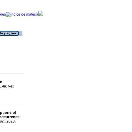
on
. Afr. Vet.
ptions of
 occurrence
soc.
, 2020,