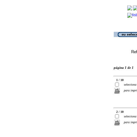
Ref
página 1 de 1
1 / 10
selecciona
para impr
2 / 10
selecciona
para impr