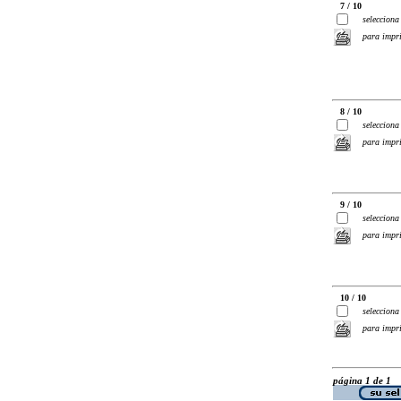
7 / 10
selecciona
para impr
8 / 10
selecciona
para impr
9 / 10
selecciona
para impr
10 / 10
selecciona
para impr
página 1 de 1