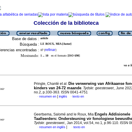
Colección de la biblioteca
Base de datos :
article
Búsqueda :
LE ROUX, MIA [Autor]
erencias encontradas :
refinar
17
[
]
Mostrando:
1 .. 10
en el formato [
ISO 690
]
va a
Die verwerwing van Afrikaanse fo
Pringle, Chanté et al.
kinders van 24-72 maande
.
Tydskr. geesteswet.
, June 2022
imir
no.2, p.330-363. ISSN 0041-4751
|
resumen en
inglés
texto en
·
·
Engels Addisionele
Geertsema, Salomé and le Roux, Mia
Taalleerders: Ondersteuning vir fonologiese bewusthe
imir
Tydskr. geesteswet.
, Jan 2014, vol.54, no.1, p.96-110. ISSN
|
resumen en inglés
texto en
·
·