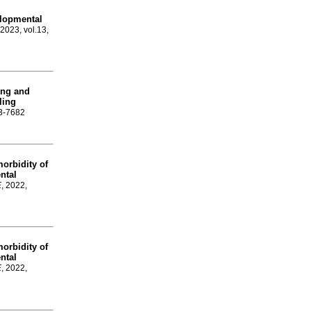
elopmental
 2023, vol.13,
ing and
ling
23-7682
orbidity of
ntal
E
, 2022,
orbidity of
ntal
E
, 2022,