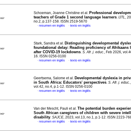
Professional developm
Schoeman, Joanne Christine et al.
teachers of Grade 1 second language learners
.
IJTL
, 2
imir
no.2, p.137-158. ISSN 2519-5670
resumen en inglés
texto en inglés
·
·
Distinguishing developmental dysle
Stark, Sandra et al.
foundational delay: Reading proficiency of Afrikaans 
imir
after COVID-19 lockdowns
.
S. Afr. j. educ.
, Feb 2026, vol.4
16. ISSN 0256-0100
resumen en inglés
texto en inglés
·
·
Developmental dyslexia in priv
Geertsema, Salome et al.
in South Africa: Educators' perspectives
.
S. Afr. j. educ.
imir
vol.42, no.4, p.1-12. ISSN 0256-0100
resumen en inglés
texto en inglés
·
·
The potential burden experie
Van der Mescht, Pauli et al.
South African caregivers of children with severe intel
imir
disability
.
SAJCE
, 2023, vol.13, no.1, p.1-12. ISSN 2223-76
resumen en inglés
texto en inglés
·
·