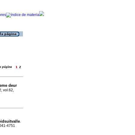
 la página
neme deur
, vol.62,
idsuitvalle
.
 0041-4751