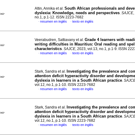
South African professionals and dev
Altin, Annika et al.
dyslexia: Knowledge, needs and perspectives
.
SAJCE
,
imir
no.1, p.1-12. ISSN 2223-7682
resumen en inglés
texto en inglés
·
·
Grade 4 learners with read
Veerabudren, Sattiavany et al.
writing difficulties in Mauritius: Oral reading and spel
imir
characteristics
.
SAJCE
, 2023, vol.13, no.1, p.1-9. ISSN 22
resumen en inglés
texto en inglés
·
·
Investigating the prevalence and com
Stark, Sandra et al.
attention deficit hyperactivity disorder and developme
imir
dyslexia in learners in a South African practice
.
SAJC
vol.12, no.1, p.1-10. ISSN 2223-7682
resumen en inglés
texto en inglés
·
·
Investigating the prevalence and com
Stark, Sandra et al.
attention deficit hyperactivity disorder and developme
imir
dyslexia in learners in a South African practice
.
SAJC
vol.12, no.1, p.1-10. ISSN 2223-7682
resumen en inglés
texto en inglés
·
·