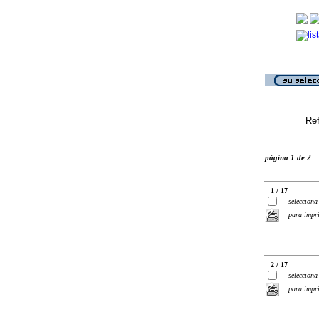
Ref
página 1 de 2
1 / 17
selecciona
para impr
2 / 17
selecciona
para impr