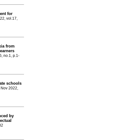
ent for
022, vol.17,
xia from
learners
6, no.1, p.1-
ate schools
, Nov 2022,
nced by
lectual
82