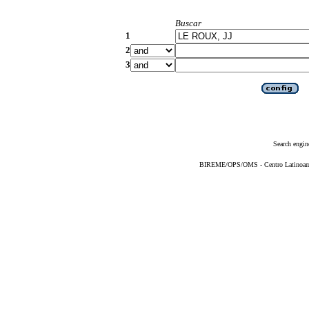
Buscar
1
2
3
Search engin
BIREME/OPS/OMS - Centro Latinoameri