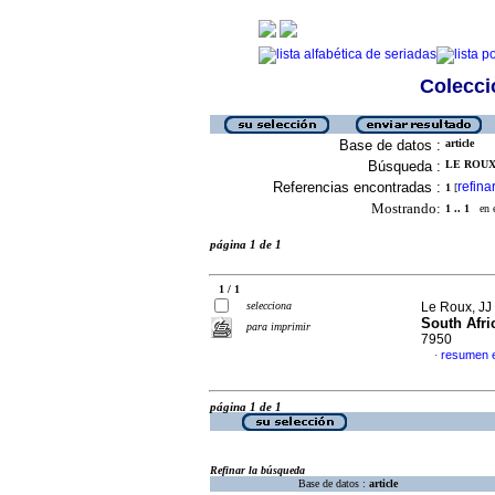
Colecció
Base de datos :
article
Búsqueda :
LE ROUX,
Referencias encontradas :
refina
1
[
Mostrando:
1 .. 1
en el
página 1 de 1
1 / 1
selecciona
Le Roux, JJ 
South Afri
para imprimir
7950
resumen e
·
página 1 de 1
Refinar la búsqueda
Base de datos :
article