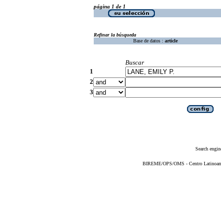
página 1 de 1
Refinar la búsqueda
Base de datos :
article
Buscar
1
2
3
Search engin
BIREME/OPS/OMS - Centro Latinoameri