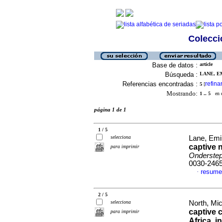
Colecció
Base de datos :
article
Búsqueda :
LANE, EM
Referencias encontradas :
refina
5
[
Mostrando:
1 .. 5
en el
página 1 de 1
1 / 5
selecciona
Lane, Emil
captive 
para imprimir
Onderstepo
0030-246
resume
·
2 / 5
selecciona
North, Mic
captive 
para imprimir
Africa, 