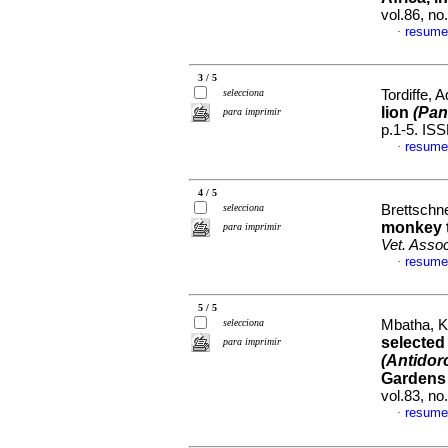
vol.86, n
resume
·
3 / 5
selecciona
Tordiffe, A
lion
(Pan
para imprimir
p.1-5. IS
resume
·
4 / 5
selecciona
Brettschne
monkey t
para imprimir
Vet. Asso
resume
·
5 / 5
selecciona
Mbatha, Kh
selected
para imprimir
(Antidor
Gardens 
vol.83, n
resume
·