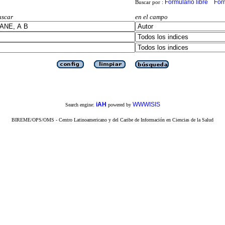
Formulario libre
For
Buscar por :
uscar
en el campo
iAH
WWWISIS
Search engine:
powered by
BIREME/OPS/OMS - Centro Latinoamericano y del Caribe de Información en Ciencias de la Salud