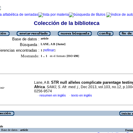
Colección de la biblioteca
Base de datos :
article
Búsqueda :
LANE, A B [Autor]
erencias encontradas :
refinar
1
[
]
Mostrando:
1 .. 1
en el formato [
ISO 690
]
STR null alleles complicate parentage testin
Lane, A B.
Africa
.
SAMJ, S. Afr. med. j.
, Dec 2013, vol.103, no.12, p.10
imir
0256-9574
resumen en inglés
texto en inglés
·
·
eda
Base de datos :
article
Formu