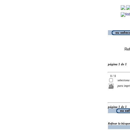
Ref
página 1 de 1
1 / 1
selecciona
para impr
página 1 de 1
Refinar la búsqu