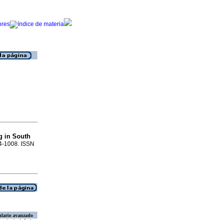
g in South
04-1008. ISSN
lario avanzado