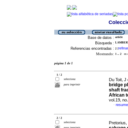
Colecció
Base de datos :
article
Búsqueda :
LAMBERTS
Referencias encontradas :
refina
2
[
Mostrando:
1 .. 2
en el
página 1 de 1
1 / 2
selecciona
Du Toit, J 
bridge pl
para imprimir
shaft fra
African t
vol.19, n
resume
·
2 / 2
selecciona
Pretorius,
salvage 
para imprimir