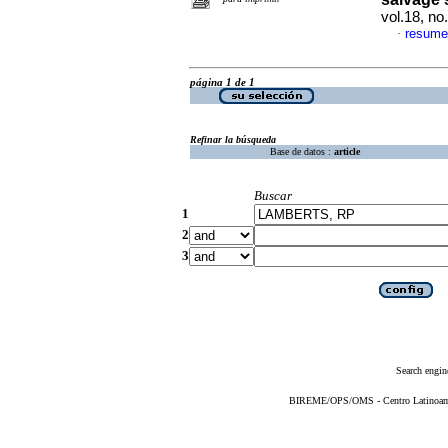
vol.18, n
resume
·
página 1 de 1
Refinar la búsqueda
Base de datos :
article
Buscar
1
2
3
Search engin
BIREME/OPS/OMS - Centro Latinoameri