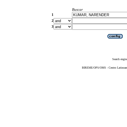
Buscar
1
2
3
Search engin
BIREME/OPS/OMS - Centro Latinoameri