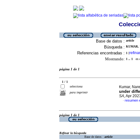
Colecció
Base de datos :
article
Búsqueda :
KUMAR, 
Referencias encontradas :
refina
1
[
Mostrando:
1 .. 1
en el
página 1 de 1
1 / 1
selecciona
Kumar, Nare
under diffe
para imprimir
SA
, Apr 202
resumen e
·
página 1 de 1
Refinar la búsqueda
Base de datos :
article