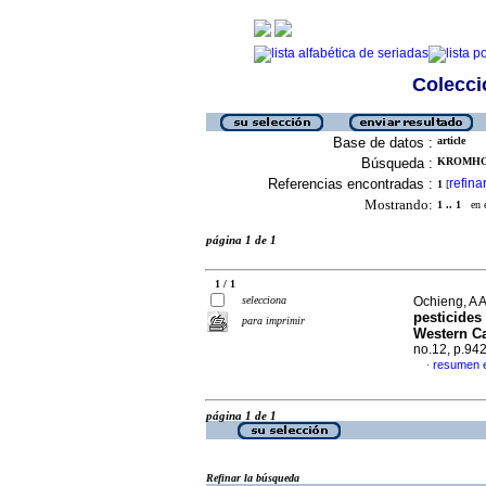
Colecció
Base de datos :
article
Búsqueda :
KROMHOU
Referencias encontradas :
refina
1
[
Mostrando:
1 .. 1
en el
página 1 de 1
1 / 1
selecciona
Ochieng, A A
pesticides
para imprimir
Western Ca
no.12, p.94
resumen e
·
página 1 de 1
Refinar la búsqueda