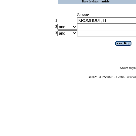
Base de datos :
article
Buscar
1
2
3
Search engin
BIREME/OPS/OMS - Centro Latinoameri