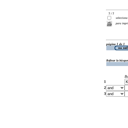
7 / 7
selecciona
para impr
página 1 de 1
Refinar la búsqu
B
1
2
3