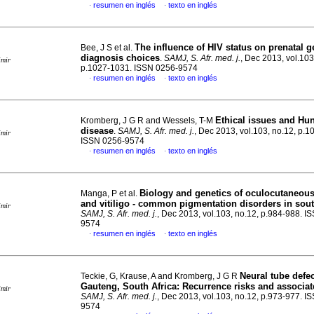
resumen en inglés
texto en inglés
·
·
The influence of HIV status on prenatal g
Bee, J S et al.
diagnosis choices
.
SAMJ, S. Afr. med. j.
, Dec 2013, vol.103
imir
p.1027-1031. ISSN 0256-9574
resumen en inglés
texto en inglés
·
·
Ethical issues and Hun
Kromberg, J G R and Wessels, T-M
disease
.
SAMJ, S. Afr. med. j.
, Dec 2013, vol.103, no.12, p.
imir
ISSN 0256-9574
resumen en inglés
texto en inglés
·
·
Biology and genetics of oculocutaneou
Manga, P et al.
and vitiligo - common pigmentation disorders in sout
imir
SAMJ, S. Afr. med. j.
, Dec 2013, vol.103, no.12, p.984-988. I
9574
resumen en inglés
texto en inglés
·
·
Neural tube defec
Teckie, G, Krause, A and Kromberg, J G R
Gauteng, South Africa
:
Recurrence risks and associat
imir
SAMJ, S. Afr. med. j.
, Dec 2013, vol.103, no.12, p.973-977. I
9574