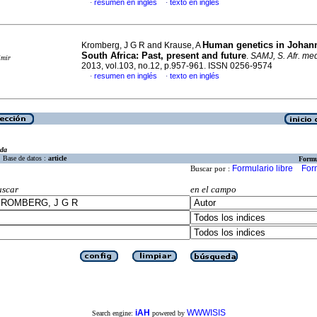
resumen en inglés
texto en inglés
·
·
Human genetics in Johan
Kromberg, J G R and Krause, A
South Africa
:
Past, present and future
.
SAMJ, S. Afr. med.
imir
2013, vol.103, no.12, p.957-961. ISSN 0256-9574
resumen en inglés
texto en inglés
·
·
eda
Base de datos :
article
Formu
Formulario libre
For
Buscar por :
uscar
en el campo
iAH
WWWISIS
Search engine:
powered by