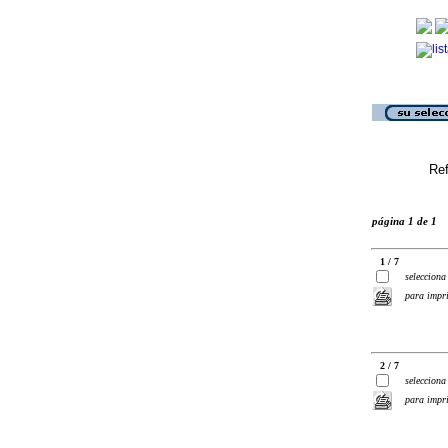
Ref
página 1 de 1
1 / 7
selecciona
para impr
2 / 7
selecciona
para impr