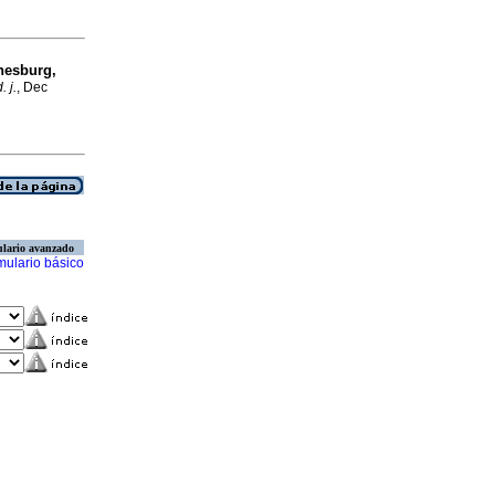
nesburg,
 j.
, Dec
lario avanzado
mulario básico