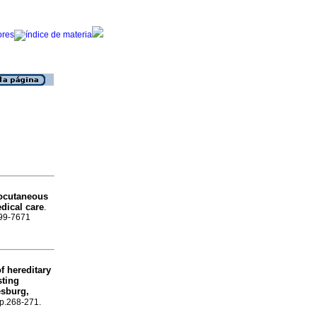
locutaneous
edical care
.
999-7671
f hereditary
sting
esburg,
 p.268-271.