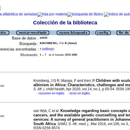
Colección de la biblioteca
Base de datos :
article
Búsqueda :
KROMBERG, J G R [Autor]
erencias encontradas :
refinar
7
[
]
Mostrando:
1 .. 7
en el formato [
ISO 690
]
Children with ocu
Kromberg, J G R, Manga, P and Kerr, R
albinism in Africa: Characteristics, challenges and m
imir
S. Afr. j. child health
, Apr 2020, vol.14, no.1, p.50-54. ISSN 1
resumen en inglés
texto en inglés
·
·
Knowledge regarding basic concepts o
van Wyk, C et al.
cancers, and the available genetic counselling and te
imir
services: A survey of general practitioners in Johann
South Africa
.
SAMJ, S. Afr. med. j.
, Mar 2016, vol.106, no.3,
ISSN 0256-9574