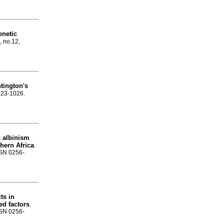
enetic
, no.12,
tington's
1023-1026.
s albinism
hern Africa
.
SSN 0256-
ts in
ed factors
.
SSN 0256-