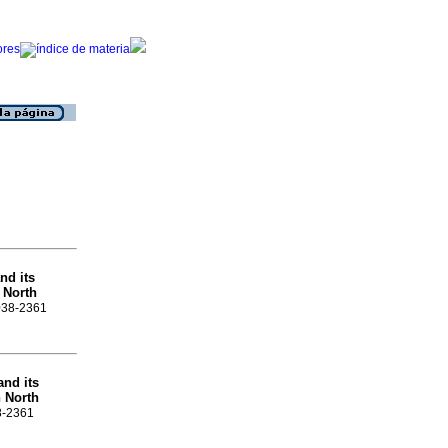
nd its
n North
0038-2361
and its
n North
38-2361