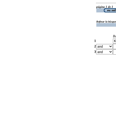
página 1 de 1
Refinar la búsqu
B
1
2
3