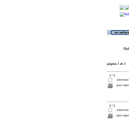
Ref
página 1 de 1
1 / 2
selecciona
para impr
2 / 2
selecciona
para impr