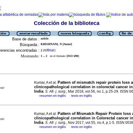
Colección de la biblioteca
Base de datos :
article
Búsqueda :
KRISHNANI, N [Autor]
erencias encontradas :
refinar
2
[
]
Mostrando:
1 .. 2
en el formato [
ISO 690
]
Pattern of mismatch repair protein loss a
Kumar, A et al.
clinicopathological correlation in colorectal cancer i
imir
India
.
S. Afr. j. surg.
, Mar 2018, vol.56, no.1, p.25-29. ISSN 
resumen en inglés
texto en inglés
·
·
Pattern of Mismatch Repair Protein loss 
Kumar, A et al.
clinicopathological correlation in Colorectal cancer i
imir
India
.
S. Afr. j. surg.
, Nov 2017, vol.55, no.4, p.1-5. ISSN 00
resumen en inglés
texto en inglés
·
·