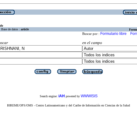
eda
Base de datos :
article
Formu
Formulario libre
For
Buscar por :
uscar
en el campo
iAH
WWWISIS
Search engine:
powered by
BIREME/OPS/OMS - Centro Latinoamericano y del Caribe de Información en Ciencias de la Salud