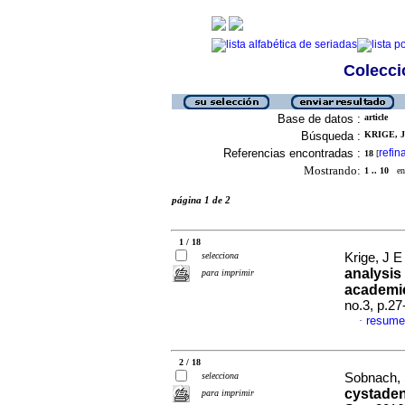
Colecció
Base de datos :
article
Búsqueda :
KRIGE, J 
Referencias encontradas :
refin
18
[
Mostrando:
1 .. 10
en 
página 1 de 2
1 / 18
selecciona
Krige, J E 
analysis
para imprimir
academic
no.3, p.2
resume
·
2 / 18
selecciona
Sobnach, 
cystaden
para imprimir