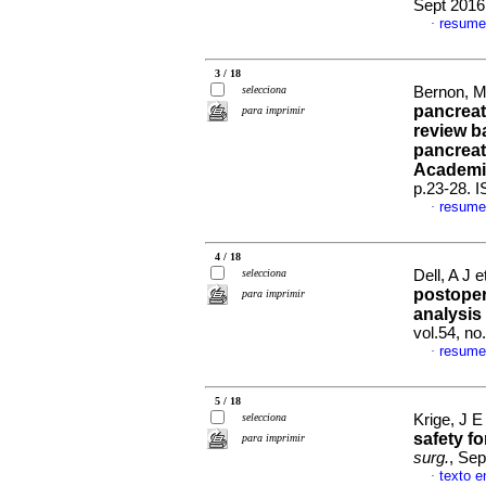
Sept 2016
resume
·
3 / 18
selecciona
Bernon, M
pancrea
para imprimir
review b
pancreat
Academi
p.23-28. 
resume
·
4 / 18
selecciona
Dell, A J e
postoper
para imprimir
analysis 
vol.54, n
resume
·
5 / 18
selecciona
Krige, J 
safety f
para imprimir
surg.
, Sep
texto e
·