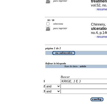
treatment
para imprimir
vol.52, n
resume
·
10 / 18
selecciona
Chinnery, 
ulcerati
para imprimir
no.4, p.1
resume
·
página 1 de 2
Refinar la búsqueda
Base de datos :
article
Buscar
1
2
3