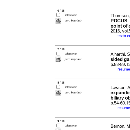
6 / 18
selecciona
Thomson, 
POCUS. T
para imprimir
point of 
2016, vol.
texto e
·
7 / 18
selecciona
Alharthi, 
sided ga
para imprimir
p.88-89. 
resume
·
8 / 18
selecciona
Lawson, A 
expandin
para imprimir
biliary o
p.54-60. 
resume
·
9 / 18
selecciona
Bernon, M