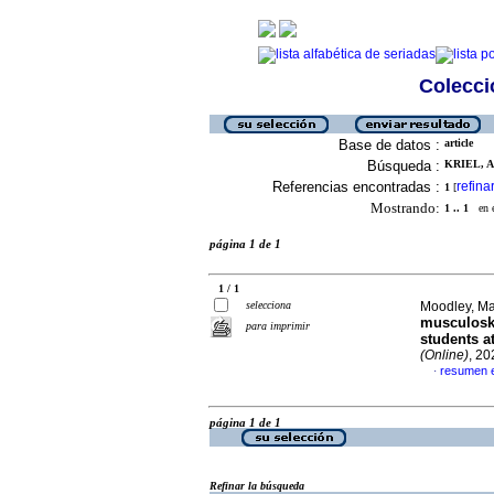
Colecció
Base de datos :
article
Búsqueda :
KRIEL, A
Referencias encontradas :
refina
1
[
Mostrando:
1 .. 1
en el
página 1 de 1
1 / 1
selecciona
Moodley, Ma
musculoske
para imprimir
students a
(Online)
, 20
resumen e
·
página 1 de 1
Refinar la búsqueda