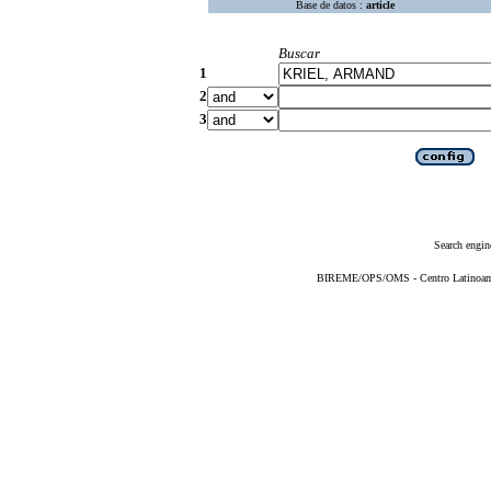
Base de datos :
article
Buscar
1
2
3
Search engin
BIREME/OPS/OMS - Centro Latinoameri