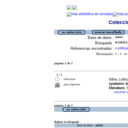
Colecció
Base de datos :
article
Búsqueda :
KOMATI,
Referencias encontradas :
refina
1
[
Mostrando:
1 .. 1
en el
página 1 de 1
1 / 1
selecciona
Ntlhe, Letlh
systemic b
para imprimir
literature
.
S
resumen e
·
página 1 de 1
Refinar la búsqueda
Base de datos :
article