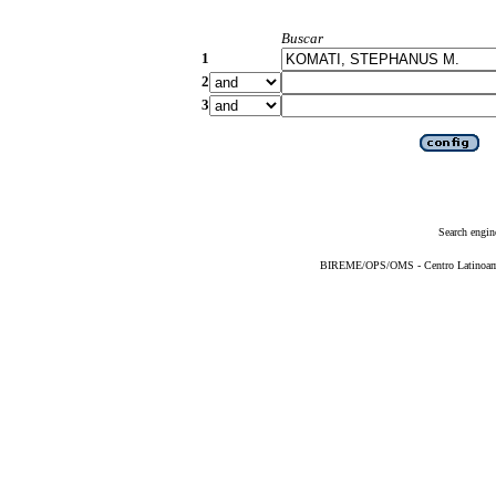
Buscar
1
2
3
Search engin
BIREME/OPS/OMS - Centro Latinoameri