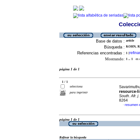
Colecció
Base de datos :
article
Búsqueda :
KOHN, R 
Referencias encontradas :
refina
1
[
Mostrando:
1 .. 1
en el
página 1 de 1
1 / 1
selecciona
Savarimuthu,
resource-l
para imprimir
South. Afr. j.
8264
resumen e
·
página 1 de 1
Refinar la búsqueda