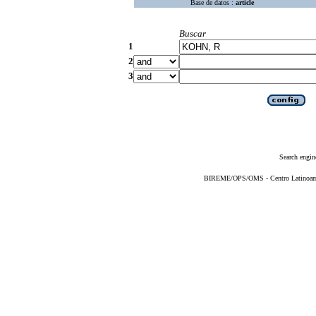
Base de datos :
article
Buscar
1
2
3
Search engin
BIREME/OPS/OMS - Centro Latinoameri