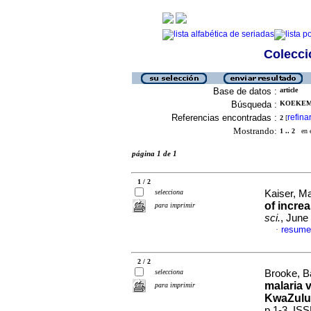
Colecció
Base de datos :
article
Búsqueda :
KOEKEMO
Referencias encontradas :
refina
2
[
Mostrando:
1 .. 2
en el
página 1 de 1
1 / 2
selecciona
Kaiser, Ma
of incre
para imprimir
sci.
, June
resume
·
2 / 2
selecciona
Brooke, Ba
malaria 
para imprimir
KwaZulu
p.1-3. IS