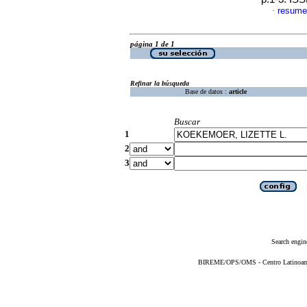
resume
·
página 1 de 1
Refinar la búsqueda
Base de datos :
article
Buscar
1
2
3
Search engin
BIREME/OPS/OMS - Centro Latinoameri