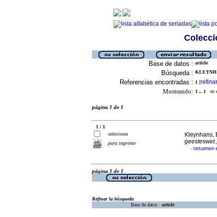
Colecció
Base de datos :
article
Búsqueda :
KLEYNHA
Referencias encontradas :
refina
1
[
Mostrando:
1 .. 1
en el
página 1 de 1
1 / 1
selecciona
Kleynhans, 
geesteswet.
para imprimir
resumen 
·
página 1 de 1
Refinar la búsqueda
Base de datos :
article