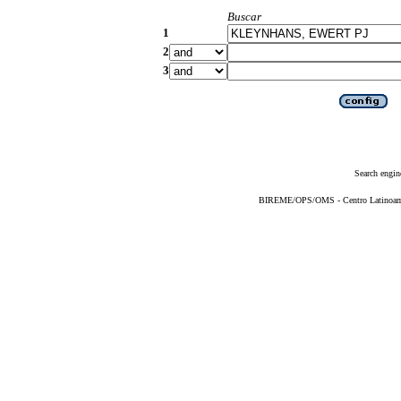
Buscar
1
2
3
Search engin
BIREME/OPS/OMS - Centro Latinoameri