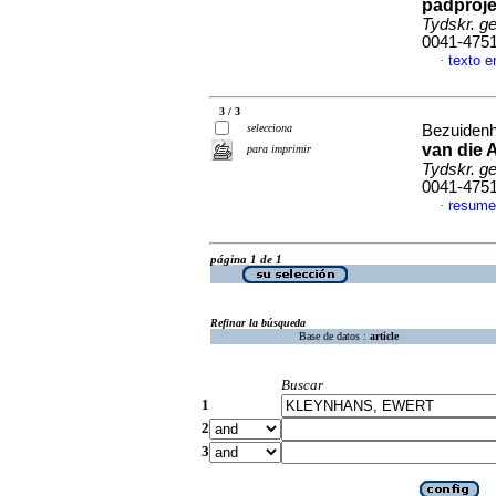
padproje
Tydskr. g
0041-475
texto e
·
3 / 3
selecciona
Bezuidenh
van die 
para imprimir
Tydskr. g
0041-475
resum
·
página 1 de 1
Refinar la búsqueda
Base de datos :
article
Buscar
1
2
3