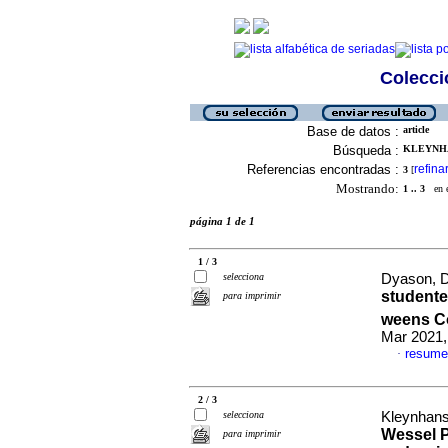
Colecció
Base de datos :
article
Búsqueda :
KLEYNHA
Referencias encontradas :
refina
3
[
Mostrando:
1 .. 3
en el
página 1 de 1
1 / 3
selecciona
Dyason, D
studente
para imprimir
weens Co
Mar 2021,
resum
·
2 / 3
selecciona
Kleynhans
Wessel P
para imprimir