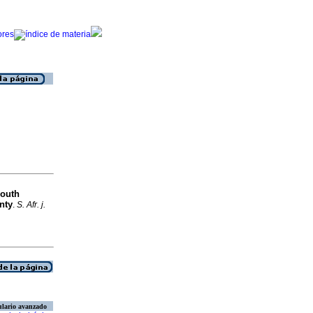
South
nty
.
S. Afr. j.
lario avanzado