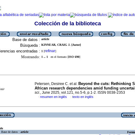
Colección de la biblioteca
Base de datos :
article
Búsqueda :
KINNEAR, CRAIG J. [Autor]
erencias encontradas :
refinar
1
[
]
Mostrando:
1 .. 1
en el formato [
ISO 690
]
Beyond the cuts: Rethinking 
Petersen, Desiree C. et al.
African research dependencies amid funding uncertai
imir
sci.
, June 2025, vol.121, no.5-6, p.1-2. ISSN 0038-2353
resumen en inglés
texto en inglés
·
·
eda
Base de datos :
article
Formu