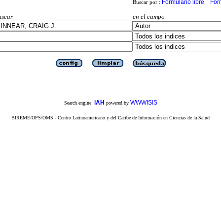
Formulario libre
For
Buscar por :
uscar
en el campo
iAH
WWWISIS
Search engine:
powered by
BIREME/OPS/OMS - Centro Latinoamericano y del Caribe de Información en Ciencias de la Salud