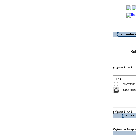
Ref
página 1 de 1
1 / 1
selecciona
para impr
página 1 de 1
Refinar la búsqu