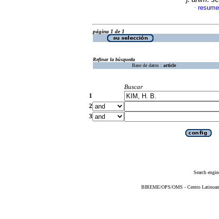
resume
·
página 1 de 1
Refinar la búsqueda
Base de datos :
article
Buscar
1
2
3
Search engin
BIREME/OPS/OMS - Centro Latinoameri