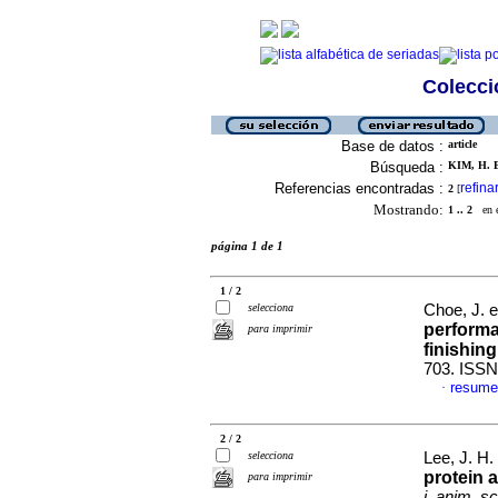
Colecció
Base de datos :
article
Búsqueda :
KIM, H. B
Referencias encontradas :
refina
2
[
Mostrando:
1 .. 2
en el
página 1 de 1
1 / 2
selecciona
Choe, J. e
performa
para imprimir
finishing
703. ISSN
resume
·
2 / 2
selecciona
Lee, J. H. 
protein 
para imprimir
j. anim. sc