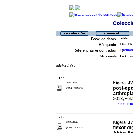
Colecció
Base de datos :
article
Búsqueda :
KIGERA, 
Referencias encontradas :
refina
4
[
Mostrando:
1 .. 4
en el
página 1 de 1
1 / 4
selecciona
Kigera, 
post-oper
para imprimir
arthropla
2013, vol
resume
·
2 / 4
selecciona
Kigera, J
flexor di
para imprimir
Africa t