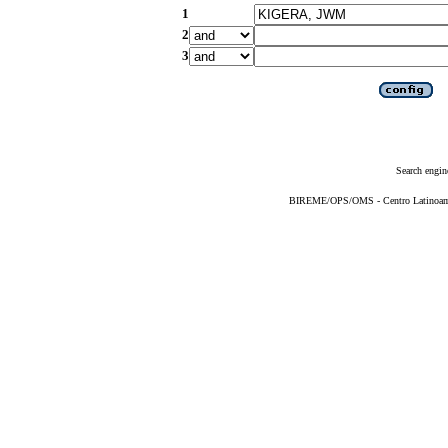
1
2
3
Search engin
BIREME/OPS/OMS - Centro Latinoameri