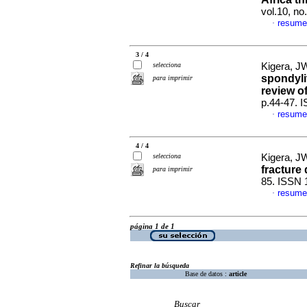
vol.10, n
resume
·
3 / 4
selecciona
Kigera, 
spondyli
para imprimir
review of
p.44-47. 
resume
·
4 / 4
selecciona
Kigera, J
fracture 
para imprimir
85. ISSN 
resume
·
página 1 de 1
Refinar la búsqueda
Base de datos :
article
Buscar