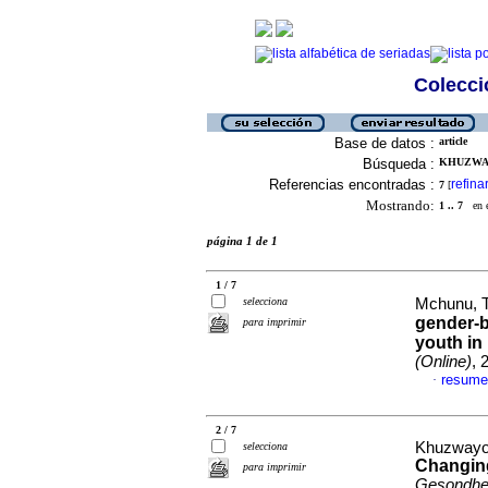
Colecció
Base de datos :
article
Búsqueda :
KHUZWAY
Referencias encontradas :
refina
7
[
Mostrando:
1 .. 7
en el
página 1 de 1
1 / 7
selecciona
Mchunu, T
gender-b
para imprimir
youth in
(Online)
, 
resume
·
2 / 7
Khuzwayo,
selecciona
Changing
para imprimir
Gesondhei