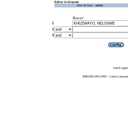
Refinar la búsqueda
Base de datos :
article
Buscar
1
2
3
Search engin
BIREME/OPS/OMS - Centro Latinoameri