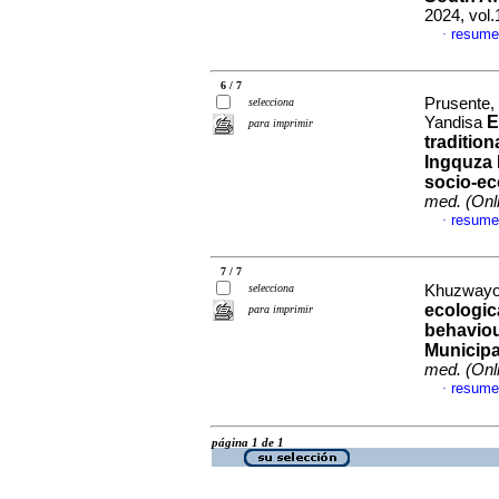
2024, vol.
resume
·
6 / 7
Prusente,
selecciona
E
Yandisa
para imprimir
traditio
Ingquza 
socio-ec
med. (Onl
resume
·
7 / 7
selecciona
Khuzwayo,
ecologica
para imprimir
behaviou
Municipa
med. (Onl
resume
·
página 1 de 1