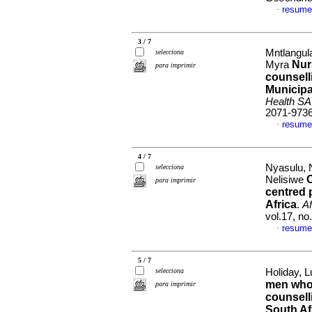
resume
·
3 / 7
Mntlangul
selecciona
Nur
Myra
para imprimir
counsell
Municipa
Health SA
2071-973
resume
·
4 / 7
Nyasulu, 
selecciona
C
Nelisiwe
para imprimir
centred 
Africa
.
Af
vol.17, no
resume
·
5 / 7
selecciona
Holiday, 
men who 
para imprimir
counsell
South Af