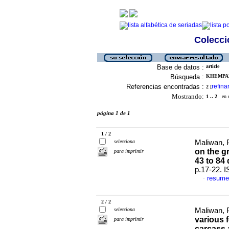
Colecció
Base de datos :
article
Búsqueda :
KHEMPAKA
Referencias encontradas :
refina
2
[
Mostrando:
1 .. 2
en el
página 1 de 1
1 / 2
selecciona
Maliwan, P
on the g
para imprimir
43 to 84
p.17-22. 
resume
·
2 / 2
selecciona
Maliwan, 
various 
para imprimir
carcass 