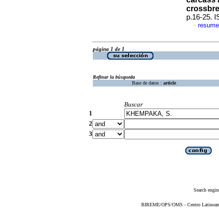
crossbr
p.16-25. 
resume
·
página 1 de 1
Refinar la búsqueda
Base de datos :
article
Buscar
1
2
3
Search engin
BIREME/OPS/OMS - Centro Latinoameri