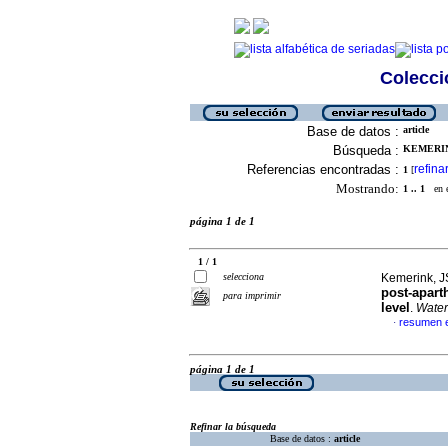
Colecció
Base de datos :
article
Búsqueda :
KEMERINK
Referencias encontradas :
refina
1
[
Mostrando:
1 .. 1
en el
página 1 de 1
1 / 1
selecciona
Kemerink, J
post-apart
para imprimir
level
.
Water
resumen e
·
página 1 de 1
Refinar la búsqueda
Base de datos :
article