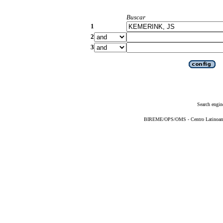
Buscar
1
2
3
Search engin
BIREME/OPS/OMS - Centro Latinoameri