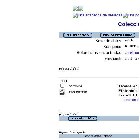
Colecció
Base de datos :
article
Búsqueda :
KEBEDE,
Referencias encontradas :
refina
1
[
Mostrando:
1 .. 1
en el
página 1 de 1
1 / 1
selecciona
Kebede, Adis
Ethiopia's
para imprimir
2225-2010
texto en i
·
página 1 de 1
Refinar la búsqueda
Base de datos :
article