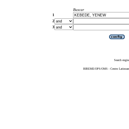
Buscar
1
2
3
Search engin
BIREME/OPS/OMS - Centro Latinoameri