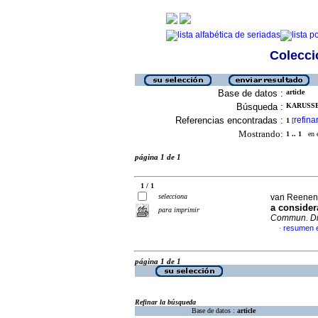
Colecció
Base de datos :
article
Búsqueda :
KARUSSE
Referencias encontradas :
refina
1
[
Mostrando:
1 .. 1
en el
página 1 de 1
1 / 1
selecciona
van Reenen,
a consider
para imprimir
Commun. Di
resumen e
·
página 1 de 1
Refinar la búsqueda
Base de datos :
article