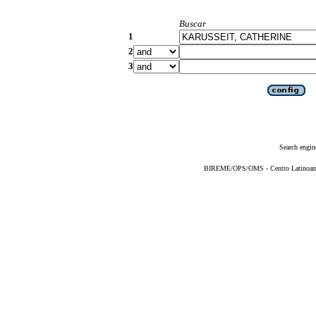
Buscar
1
2
3
Search engin
BIREME/OPS/OMS - Centro Latinoameri