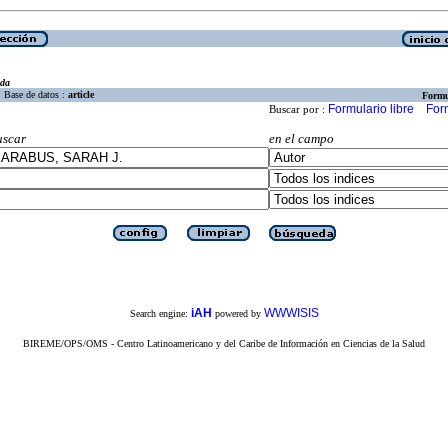
eda
Base de datos :
article
Formu
Formulario libre
For
Buscar por :
uscar
en el campo
iAH
WWWISIS
Search engine:
powered by
BIREME/OPS/OMS - Centro Latinoamericano y del Caribe de Información en Ciencias de la Salud