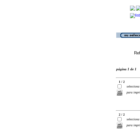
Ref
página 1 de 1
1 / 2
selecciona
para impr
2 / 2
selecciona
para impr