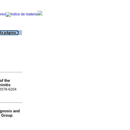
of the
initis
N 2078-6204
iagnosis and
g Group
.