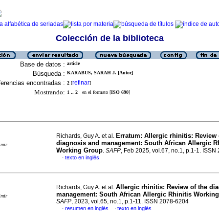
Colección de la biblioteca
Base de datos :
article
Búsqueda :
KARABUS, SARAH J. [Autor]
erencias encontradas :
refinar
2
[
]
Mostrando:
1 .. 2
en el formato [
ISO 690
]
Erratum: Allergic rhinitis: Review 
Richards, Guy A. et al.
diagnosis and management: South African Allergic Rh
imir
Working Group
.
SAFP
, Feb 2025, vol.67, no.1, p.1-1. ISS
texto en inglés
·
Allergic rhinitis: Review of the d
Richards, Guy A. et al.
management: South African Allergic Rhinitis Workin
imir
SAFP
, 2023, vol.65, no.1, p.1-11. ISSN 2078-6204
resumen en inglés
texto en inglés
·
·