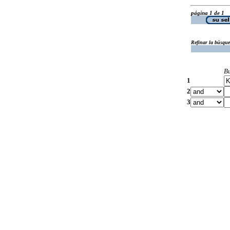
página 1 de 1
Refinar la búsqu
B
1
2
3