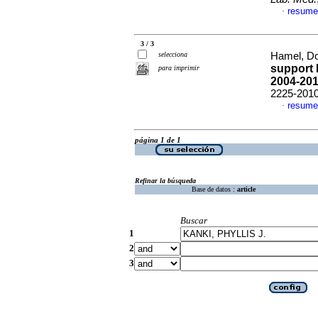
resume
·
3 / 3
selecciona
Hamel, Don
support 
para imprimir
2004-20
2225-201
resume
·
página 1 de 1
Refinar la búsqueda
Base de datos :
article
Buscar
1
2
3