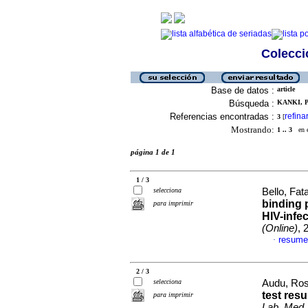
Colecció
Base de datos :
article
Búsqueda :
KANKI, P
Referencias encontradas :
refina
3
[
Mostrando:
1 .. 3
en el
página 1 de 1
1 / 3
selecciona
Bello, Fata
binding 
para imprimir
HIV-infe
(Online)
, 
resume
·
2 / 3
selecciona
Audu, Ros
test resu
para imprimir
Lab. Med.