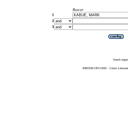
Buscar
1
2
3
Search engin
BIREME/OPS/OMS - Centro Latinoameri