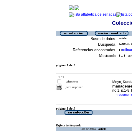
Colecció
Base de datos :
article
Búsqueda :
KABUE, 
Referencias encontradas :
refina
1
[
Mostrando:
1 .. 1
en el
página 1 de 1
1 / 1
selecciona
Moyo, Kunda
management
para imprimir
no.1, p.1-8
resumen e
·
página 1 de 1
Refinar la búsqueda
Base de datos :
article