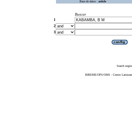
Base de datos :
article
Buscar
1
2
3
Search engin
BIREME/OPS/OMS - Centro Latinoameri