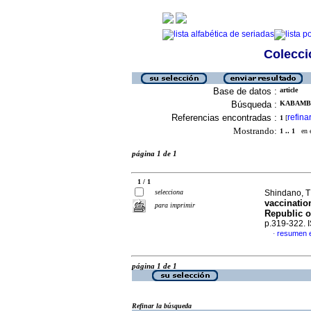
Colecció
Base de datos :
article
Búsqueda :
KABAMBA,
Referencias encontradas :
refina
1
[
Mostrando:
1 .. 1
en el
página 1 de 1
1 / 1
selecciona
Shindano, T 
vaccinatio
para imprimir
Republic o
p.319-322.
resumen e
·
página 1 de 1
Refinar la búsqueda