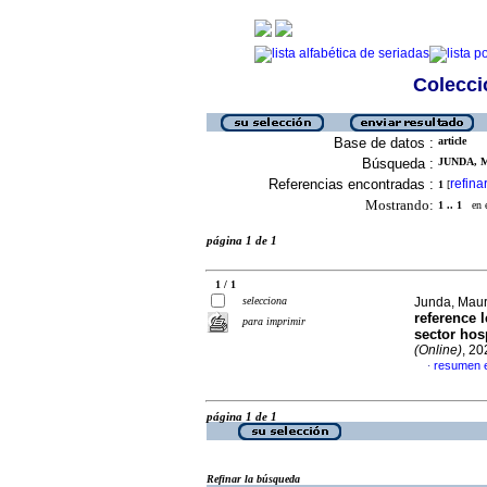
Colecció
Base de datos :
article
Búsqueda :
JUNDA, M
Referencias encontradas :
refina
1
[
Mostrando:
1 .. 1
en el
página 1 de 1
1 / 1
selecciona
Junda, Maur
reference l
para imprimir
sector hosp
(Online)
, 20
resumen e
·
página 1 de 1
Refinar la búsqueda