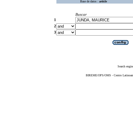
Base de datos :
article
Buscar
1
2
3
Search engin
BIREME/OPS/OMS - Centro Latinoameri