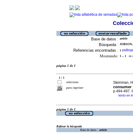
Colecció
Base de datos :
article
Búsqueda :
JOBSON, 
Referencias encontradas :
refina
1
[
Mostrando:
1 .. 1
en el
página 1 de 1
1 / 1
selecciona
Steinman, H
consumer 
para imprimir
p.494-497.
texto en i
·
página 1 de 1
Refinar la búsqueda
Base de datos :
article