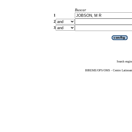
Buscar
1
2
3
Search engin
BIREME/OPS/OMS - Centro Latinoameri