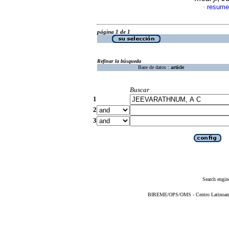
resume
·
página 1 de 1
Refinar la búsqueda
Base de datos :
article
Buscar
1
2
3
Search engin
BIREME/OPS/OMS - Centro Latinoameri