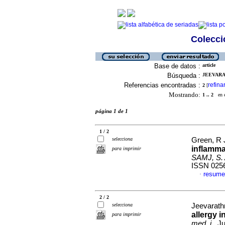
Colecció
Base de datos :
article
Búsqueda :
JEEVARAT
Referencias encontradas :
refina
2
[
Mostrando:
1 .. 2
en el
página 1 de 1
1 / 2
selecciona
Green, R J
inflamma
para imprimir
SAMJ, S. A
ISSN 025
resume
·
2 / 2
selecciona
Jeevarath
allergy i
para imprimir
med. j.
, J