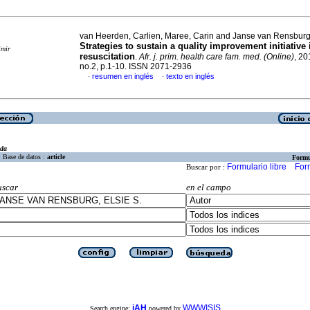
van Heerden, Carlien, Maree, Carin and Janse van Rensburg,
Strategies to sustain a quality improvement initiative
imir
resuscitation
.
Afr. j. prim. health care fam. med. (Online)
, 20
no.2, p.1-10. ISSN 2071-2936
resumen en inglés
texto en inglés
·
·
eda
Base de datos :
article
Formu
Formulario libre
For
Buscar por :
uscar
en el campo
iAH
WWWISIS
Search engine:
powered by