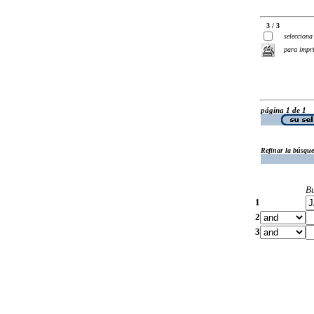
3 / 3
selecciona
para impr
página 1 de 1
Refinar la búsqu
B
1
2
3