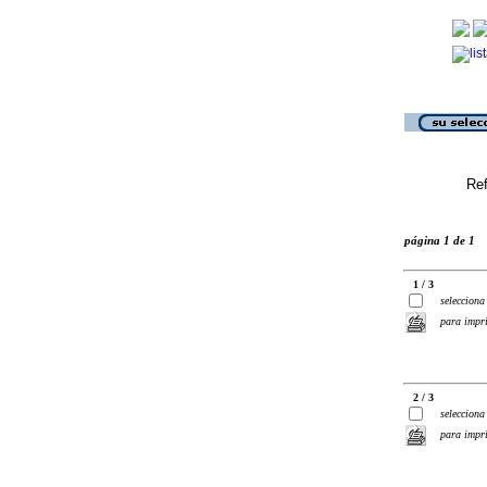
Ref
página 1 de 1
1 / 3
selecciona
para impr
2 / 3
selecciona
para impr