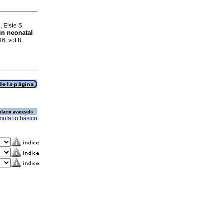
 Elsie S.
 in neonatal
16, vol.8,
lario avanzado
mulario básico