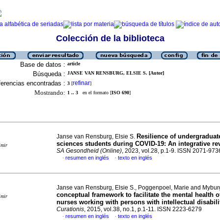
Colección de la biblioteca
Base de datos :
article
Búsqueda :
JANSE VAN RENSBURG, ELSIE S. [Autor]
erencias encontradas :
refinar
3
[
]
Mostrando:
1 .. 3
en el formato [
ISO 690
]
Resilience of undergraduat
Janse van Rensburg, Elsie S.
sciences students during COVID-19: An integrative re
imir
SA Gesondheid (Online)
, 2023, vol.28, p.1-9. ISSN 2071-973
resumen en inglés
texto en inglés
·
·
Janse van Rensburg, Elsie S., Poggenpoel, Marie and Mybur
conceptual framework to facilitate the mental health o
imir
nurses working with persons with intellectual disabili
Curationis
, 2015, vol.38, no.1, p.1-11. ISSN 2223-6279
resumen en inglés
texto en inglés
·
·