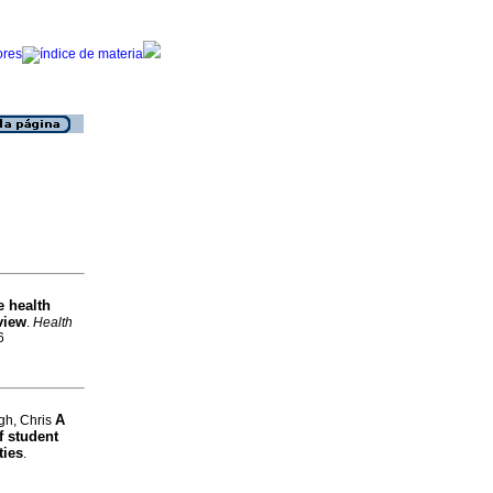
e health
view
.
Health
6
A
gh, Chris
f student
ties
.