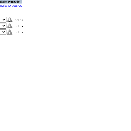
lario avanzado
mulario básico