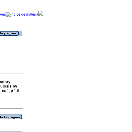
ratory
culosis by
, no.1, p.1-8.