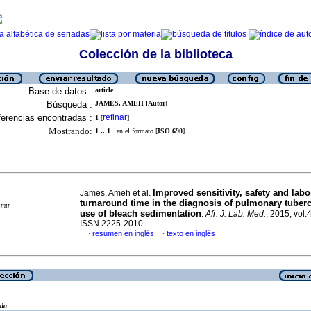
Colección de la biblioteca
Base de datos :
article
Búsqueda :
JAMES, AMEH [Autor]
erencias encontradas :
refinar
1
[
]
Mostrando:
1 .. 1
en el formato [
ISO 690
]
Improved sensitivity, safety and labo
James, Ameh et al.
turnaround time in the diagnosis of pulmonary tuber
imir
use of bleach sedimentation
.
Afr. J. Lab. Med.
, 2015, vol.4
ISSN 2225-2010
resumen en inglés
texto en inglés
·
·
eda