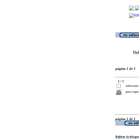
Ref
página 1 de 1
1 / 1
selecciona
para impr
página 1 de 1
Refinar la búsqu