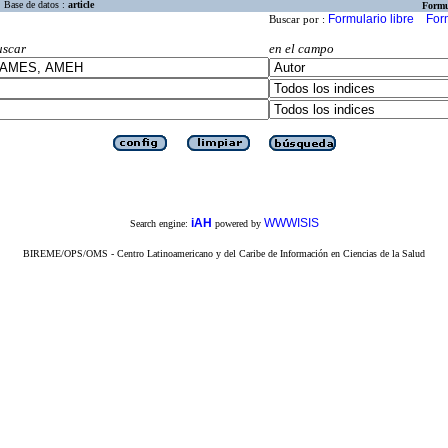
Base de datos :
article
Formu
Formulario libre
For
Buscar por :
uscar
en el campo
iAH
WWWISIS
Search engine:
powered by
BIREME/OPS/OMS - Centro Latinoamericano y del Caribe de Información en Ciencias de la Salud