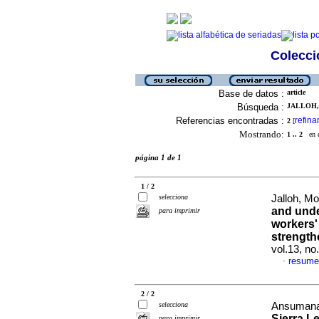
Colecció
Base de datos :
article
Búsqueda :
JALLOH,
Referencias encontradas :
refina
2
[
Mostrando:
1 .. 2
en el
página 1 de 1
1 / 2
selecciona
Jalloh, Mo
and unde
para imprimir
workers'
strength
vol.13, no
resume
·
2 / 2
selecciona
Ansumana,
Sierra Le
para imprimir