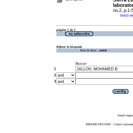
laborato
no.2, p.1
texto e
·
página 1 de 1
Refinar la búsqueda
Base de datos :
article
Buscar
1
2
3
Search engin
BIREME/OPS/OMS - Centro Latinoameri