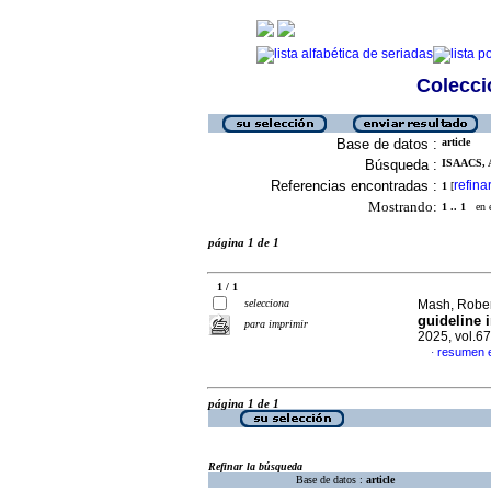
Colecció
Base de datos :
article
Búsqueda :
ISAACS, 
Referencias encontradas :
refina
1
[
Mostrando:
1 .. 1
en el
página 1 de 1
1 / 1
selecciona
Mash, Robert
guideline 
para imprimir
2025, vol.6
resumen e
·
página 1 de 1
Refinar la búsqueda
Base de datos :
article